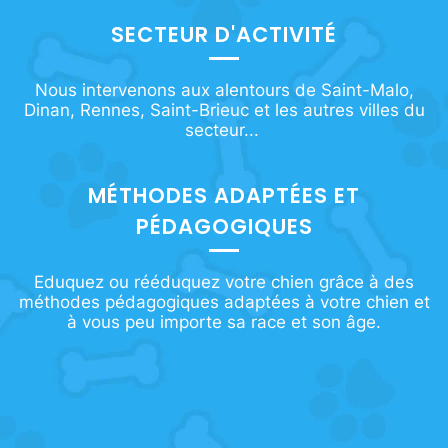
SECTEUR D'ACTIVITÉ
Nous intervenons aux alentours de Saint-Malo,
Dinan, Rennes, Saint-Brieuc et les autres villes du
secteur...
MÉTHODES ADAPTÉES ET
PÉDAGOGIQUES
Eduquez ou rééduquez votre chien grâce à des
méthodes pédagogiques adaptées à votre chien et
à vous peu importe sa race et son âge.