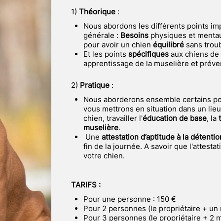
1)
Théorique
:
Nous abordons les différents points imp
générale :
Besoins
physiques et menta
pour avoir un chien
équilibré
sans trou
Et les points
spécifiques
aux chiens de
apprentissage de la muselière et préve
2)
Pratique
:
Nous aborderons ensemble certains points vus ensemble lors la partie théorique et
vous mettrons en situation dans un lieu
chien, travailler l'
éducation de base
, la
muselière
.
Une
attestation d’aptitude à la détenti
fin de la journée. A savoir que l'attest
votre chien.
TARIFS :
Pour une personne : 150 €
Pour 2 personnes (le propriétaire + un
Pour 3 personnes (le propriétaire + 2 