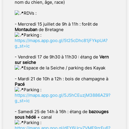
nom du chien, âge, race)
RDVs :
- Mercredi 15 juillet de 9h à 11h : forêt de
Montauban
de Bretagne
Parking :
https://maps.app.goo.gl/5t25cDhc81jFYkpUA?
g_st=ic
- Vendredi 17 de 9h30 à 11h30 : étang de
Vern
sur seiche
Espace de la Seiche / parking des Kayak
- Mardi 21 de 10h a 12h : bois de champagne à
Pacé
Parking :
https://maps.app.goo.gl/5J5hCEuzjM3886AZ9?
g_st=ic
- Samedi 25 de 14h à 16h : étang de
bazouges
sous hédé
+ canal
Parking :
https://maps.app.goo.gl/dEY6UcvZVME9zrFu6?