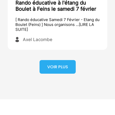
éducative à l'étang du
Samedi 4 a
à Feins le samedi 7 février
aux oeufs 
éducative Samedi 7 Février - Etang du
Samedi 4 avril
eins) ] Nous organisons ...[LIRE LA
radis Géant des
Axel La
l Lacombe
VOIR PLUS