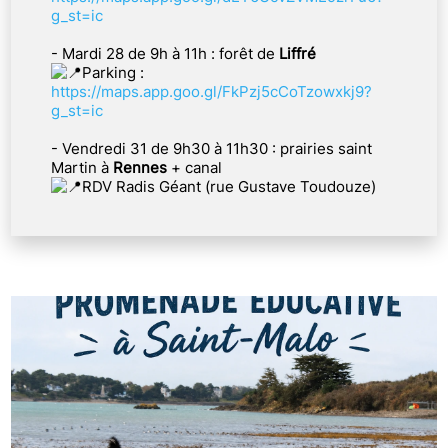
g_st=ic
- Mardi 28 de 9h à 11h : forêt de
Liffré
Parking :
https://maps.app.goo.gl/FkPzj5cCoTzowxkj9?
g_st=ic
- Vendredi 31 de 9h30 à 11h30 : prairies saint
Martin à
Rennes
+ canal
RDV Radis Géant (rue Gustave Toudouze)