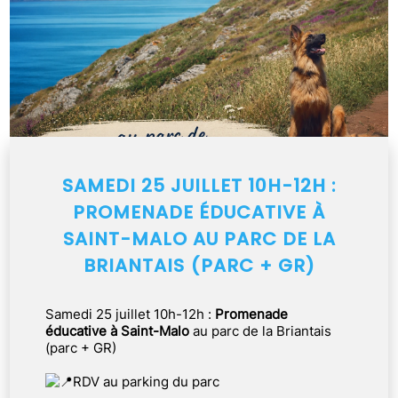
SAMEDI 25 JUILLET 10H-12H :
PROMENADE ÉDUCATIVE À
SAINT-MALO AU PARC DE LA
BRIANTAIS (PARC + GR)
Samedi 25 juillet 10h-12h :
Promenade
éducative à Saint-Malo
au parc de la Briantais
(parc + GR)
RDV au parking du parc