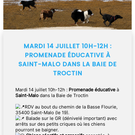
MARDI 14 JUILLET 10H-12H :
PROMENADE ÉDUCATIVE À
SAINT-MALO DANS LA BAIE DE
TROCTIN
Mardi 14 juillet 10h-12h :
Promenade éducative
à
Saint-Malo
dans la Baie de Troctin
RDV au bout du chemin de la Basse Flourie,
35400 Saint-Malo (le 19).
Balade sur le GR (dénivelé important) avec
arrêts sur des petits criques où les chiens
pourront se baigner.